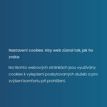
Máte zájem o
prodej
Nastavení cookies: Aby web zůstal tak, jak ho
nemovitosti?
znáte
Na těchto webových stránkách jsou využívány
cookies k vylepšení poskytovaných služeb a pro
Chci prodat
zvýšení komfortu při prohlížení.