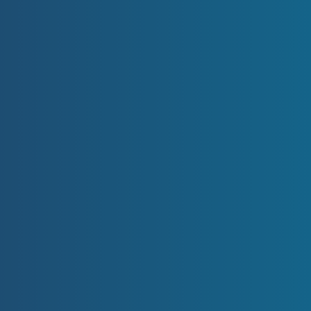
RYCHLÝ KONTAKT
+420 739 641 969
info@prodejbyt.cz
Krkonošská 1607/10
120 00 Praha 2 – Vinohrady
NAVIGACE
Domů
Reality
Proč si vybrat nás?
Reference