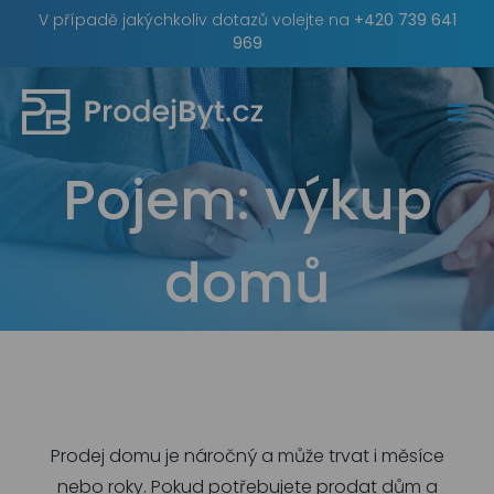
Skip
V případě jakýchkoliv dotazů volejte na
+420 739 641
to
969
content
Pojem:
výkup
domů
Prodej domu je náročný a může trvat i měsíce
nebo roky. Pokud potřebujete prodat dům a