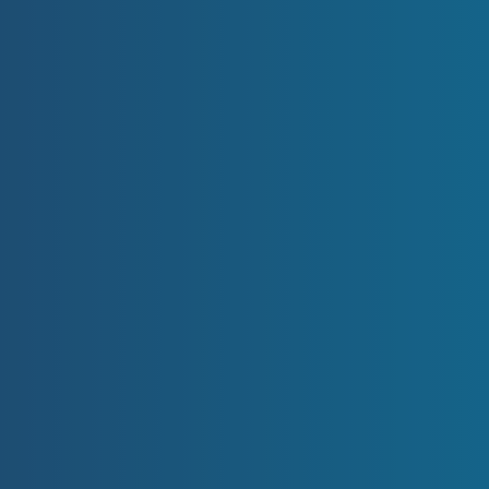
1.
Vyplňte krátký
formulář