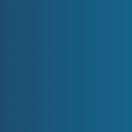
● Odhad ceny zdarma
● Nejvyšší výkupní cena
● Okamžitá platba
● Bez provize realitní kanceláři
● Profesionální přístup s desítkami let v
oboru
Jste připraveni prodat váš byt?
Odhad ceny nemovitosti ZDARMA