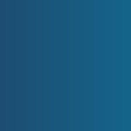
Prodejte svůj byt ještě dnes
Přímý výkup
bytu v Praze