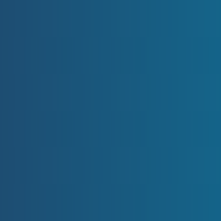
Zde vyplníte základní údaje o Vašem bytě,
abychom mohli pro Vás zdarma vytvořit odhad
cenové nabídky za byt.
Po vyplnění formuláře
s Vámi probereme cenové možnosti a postup
prodeje, který ušijeme na míru přímo Vašim
potřebám.
Vyplnit krátký formulář