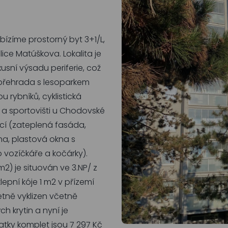
bízíme prostorný byt 3+1/L,
ice Matúškova. Lokalita je
usní výsadu periferie, což
 přehrada s lesoparkem
u rybníků, cyklistická
í a sportovišti u Chodovské
kcí (zateplená fasáda,
ha, plastová okna s
o vozíčkáře a kočárky).
2) je situován ve 3.NP/ z
lepní kóje 1 m2 v přízemí
tně vyklizen včetně
h krytin a nyní je
latky komplet jsou 7 297 Kč