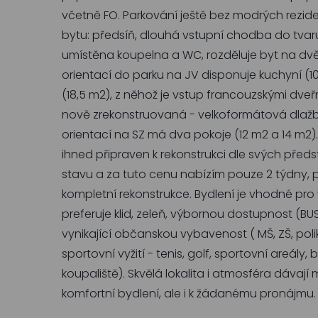
včetně FO. Parkování ještě bez modrých rezid
bytu: předsíň, dlouhá vstupní chodba do tvaru 
umístěna koupelna a WC, rozděluje byt na dvě k
orientací do parku na JV disponuje kuchyní 
(18,5 m2), z něhož je vstup francouzskými dveřmi
nově zrekonstruovaná - velkoformátová dlažba,
orientací na SZ má dva pokoje (12 m2 a 14 m2). B
ihned připraven k rekonstrukci dle svých před
stavu a za tuto cenu nabízím pouze 2 týdny,
kompletní rekonstrukce. Bydlení je vhodné pro 
preferuje klid, zeleň, výbornou dostupnost (BUS
vynikající občanskou vybavenost ( MŠ, ZŠ, polik
sportovní vyžití - tenis, golf, sportovní areály,
koupaliště). Skvělá lokalita i atmosféra dávají
komfortní bydlení, ale i k žádanému pronájmu.