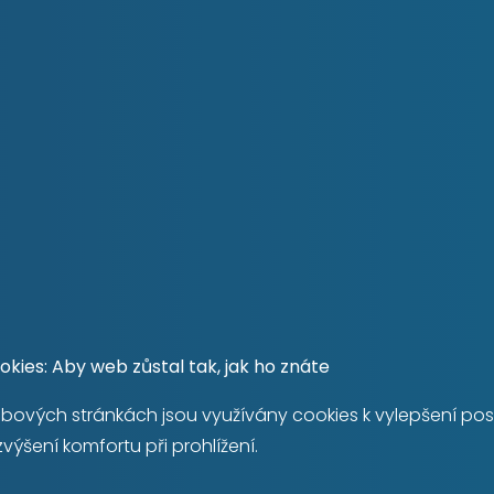
je určen k rekonstrukci dle
lizaci vlastního designu,
chyni a dvě obytné
ou komoru uvnitř bytu.
byt dispozičně upravit i
potenciál – ideální např.
amerovým systémem, se 3
lidné lokalitě Prahy 8 –
á je vzdálená jen cca 4
hodlně dostupné do 10–15
kerou občanskou
), restaurace, kavárny,
kies: Aby web zůstal tak, jak ho znáte
ika Ládví, řada praktických
bových stránkách jsou využívány cookies k vylepšení po
přítomnost několika
zvýšení komfortu při prohlížení.
i, stejně jako dětská
K odpočinku i aktivnímu