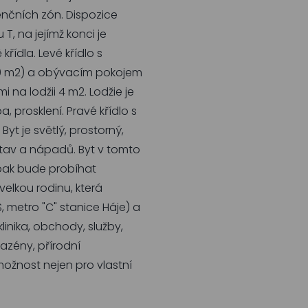
enčních zón. Dispozice
T, na jejímž konci je
řídla. Levé křídlo s
(10 m2) a obývacím pokojem
 na lodžii 4 m2. Lodžie je
 prosklení. Pravé křídlo s
yt je světlý, prostorný,
stav a nápadů. Byt v tomto
 pak bude probíhat
velkou rodinu, která
, metro "C" stanice Háje) a
linika, obchody, služby,
 bazény, přírodní
 možnost nejen pro vlastní