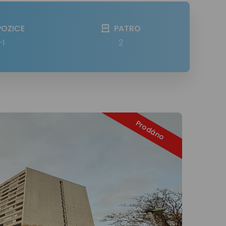
POZICE
PATRO
+1
2
Prodáno