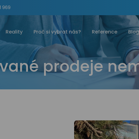
1 969
Reality
Proč si vybrat nás?
Reference
Blo
ované prodeje nem