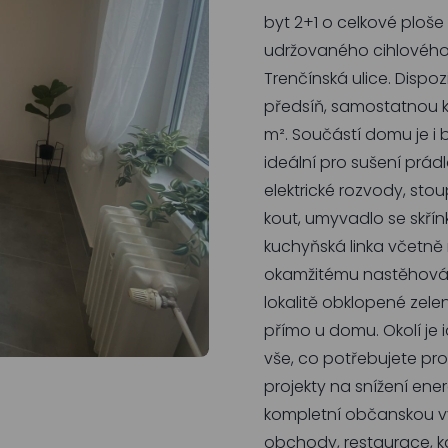
byt 2+1 o celkové ploše 
udržovaného cihlového 
Trenčínská ulice. Dispo
předsíň, samostatnou kou
m². Součástí domu je i 
ideální pro sušení prád
elektrické rozvody, sto
kout, umyvadlo se skřín
kuchyňská linka včetně
okamžitému nastěhování
lokalitě obklopené zel
přímo u domu. Okolí je i
vše, co potřebujete pro
projekty na snížení ene
kompletní občanskou vy
obchody, restaurace, ka