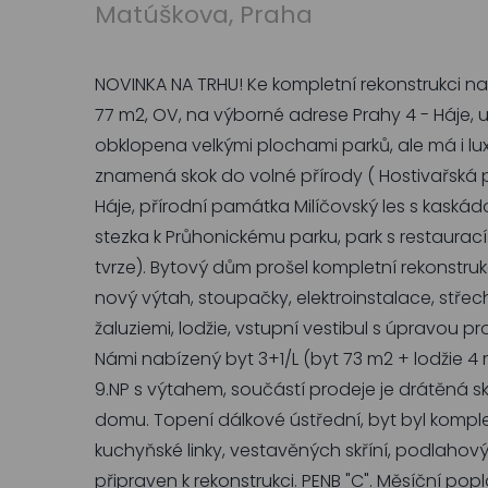
Matúškova, Praha
NOVINKA NA TRHU! Ke kompletní rekonstrukci na
77 m2, OV, na výborné adrese Prahy 4 - Háje, ul
obklopena velkými plochami parků, ale má i lux
znamená skok do volné přírody ( Hostivařská
Háje, přírodní památka Milíčovský les s kaskádo
stezka k Průhonickému parku, park s restaurac
tvrze). Bytový dům prošel kompletní rekonstru
nový výtah, stoupačky, elektroinstalace, střec
žaluziemi, lodžie, vstupní vestibul s úpravou pr
Námi nabízený byt 3+1/L (byt 73 m2 + lodžie 4 m
9.NP s výtahem, součástí prodeje je drátěná sk
domu. Topení dálkové ústřední, byt byl komple
kuchyňské linky, vestavěných skříní, podlahovýc
připraven k rekonstrukci. PENB "C". Měsíční pop