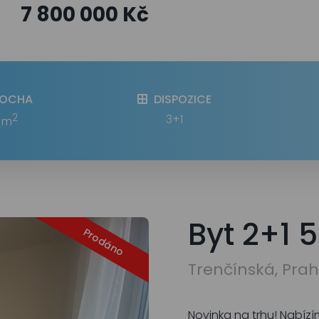
7 800 000 Kč
LOCHA
DISPOZICE
2
3+1
 m
Byt 2+1 
Prodáno
Trenčínská, Pra
Novinka na trhu! Nabíz