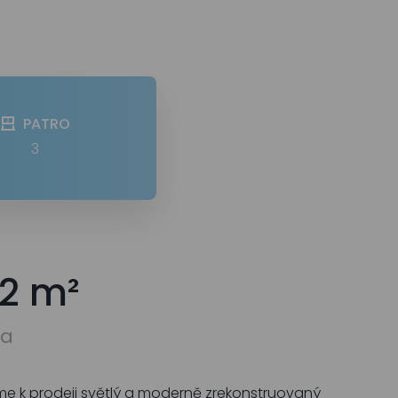
PATRO
3
52 m²
ha
íme k prodeji světlý a moderně zrekonstruovaný