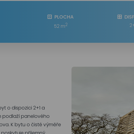
PLOCHA
DIS
2
2
52 m
yt o dispozici 2+1 a
m podlaží panelového
elova. K bytu o čisté výměře
rá poskytuje příjemný