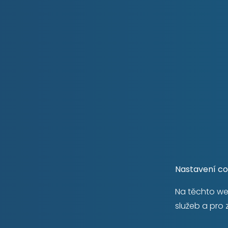
prostor pro relaxaci. Byt je v původním stavu a 
vlastních představ – ideální příležitost pro rea
nebo investiční záměr. Dispozice zahrnuje ku
místnosti, dvě samostatné koupelny a praktick
Díky uspořádání a dvěma koupelnám je možné 
na dvě garsoniéry, což zvyšuje jeho investiční 
pro pronájem. Dům je udržovaný, vybavený k
výtahy. Byt se nachází ve výborně dostupné a k
Kobylisy, přímo u stanice metra C – Ládví, kter
minuty chůze. Díky tomu je centrum města po
minut. V bezprostředním okolí naleznete veš
vybavenost – supermarkety (Albert, Penny, Billa
Nastavení coo
poštu, lékárny i drogerii. V okolí je také poliklin
Na těchto we
lékařů a zdravotnických služeb. Rodiny ocení 
služeb a pro 
mateřských a základních škol v pěší dostupnost
hřiště a bezpečné prostředí vhodné pro děti. 