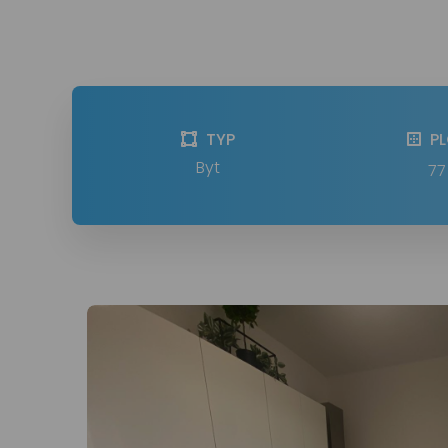
TYP
P
Byt
77