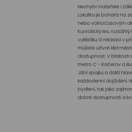
Nechybí mateřské i zákla
Lokalita je bohatá na 
nebo volnočasovým akti
Kunratický les, rozsáhlý
cyklistiku či relaxaci v 
můžete užívat klid měst
dostupnost. V blízkost
metro C – Kačerov a B
Jižní spojku a další hl
každodenní dojíždění. N
bydlení, tak jako zajímavá
dobré dostupnosti a kva