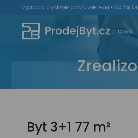
Skip
V případě jakýchkoliv dotazů volejte na
+420 739 64
to
content
Domů
Zrealiz
Byt 3+1 77 m²