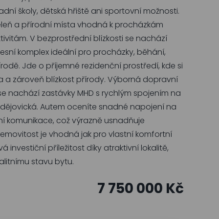
dní školy, dětská hřiště ani sportovní možnosti.
zeleň a přírodní místa vhodná k procházkám
vitám. V bezprostřední blízkosti se nachází
 lesní komplex ideální pro procházky, běhání,
přírodě. Jde o příjemné rezidenční prostředí, kde si
a a zároveň blízkost přírody. Výborná dopravní
i se nachází zastávky MHD s rychlým spojením na
udějovická. Autem oceníte snadné napojení na
avní komunikace, což výrazně usnadňuje
emovitost je vhodná jak pro vlastní komfortní
 investiční příležitost díky atraktivní lokalitě,
litnímu stavu bytu.
7 750 000 Kč