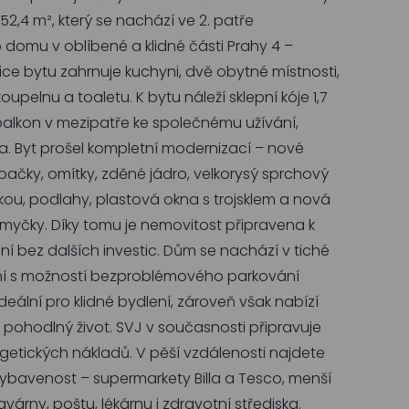
52,4 m², který se nachází ve 2. patře
domu v oblíbené a klidné části Prahy 4 –
zice bytu zahrnuje kuchyni, dvě obytné místnosti,
pelnu a toaletu. K bytu náleží sklepní kóje 1,7
balkon v mezipatře ke společnému užívání,
la. Byt prošel kompletní modernizací – nové
upačky, omítky, zděné jádro, velkorysý sprchový
kou, podlahy, plastová okna s trojsklem a nová
 myčky. Díky tomu je nemovitost připravena k
 bez dalších investic. Dům se nachází v tiché
ení s možností bezproblémového parkování
deální pro klidné bydlení, zároveň však nabízí
 pohodlný život. SVJ v současnosti připravuje
rgetických nákladů. V pěší vzdálenosti najdete
bavenost – supermarkety Billa a Tesco, menší
várny, poštu, lékárnu i zdravotní střediska.