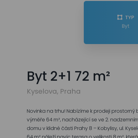
TYP
Byt
Byt 2+1 72 m²
Kyselova, Praha
Novinka na trhu! Nabízíme k prodeji prostorný b
výměře 64 m², nacházející se ve 2. nadzemní
domu v klidné části Prahy 8 – Kobylisy, ul. Kys
64 m² náleží navíc terasa o velikosti 8 m², kte