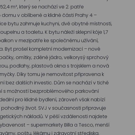
52,4 m², který se nachází ve 2. patře
domu v oblíbené a klidné části Prahy 4 –
zice bytu zahrnuje kuchyni, dvě obytné místnosti,
pelnu a toaletu. K bytu náleží sklepní kóje 1,7
balkon v mezipatře ke společnému užívání,
la. Byt prošel kompletní modernizací – nové
upačky, omítky, zděné jádro, velkorysý sprchový
kou, podlahy, plastová okna s trojsklem a nová
 myčky. Díky tomu je nemovitost připravena k
 bez dalších investic. Dům se nachází v tiché
ení s možností bezproblémového parkování
deální pro klidné bydlení, zároveň však nabízí
 pohodlný život. SVJ v současnosti připravuje
rgetických nákladů. V pěší vzdálenosti najdete
bavenost – supermarkety Billa a Tesco, menší
várny, poštu, lékárnu i zdravotní střediska.