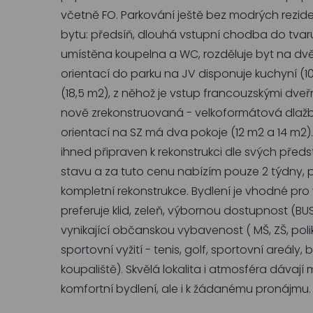
včetně FO. Parkování ještě bez modrých rezid
bytu: předsíň, dlouhá vstupní chodba do tvaru 
umístěna koupelna a WC, rozděluje byt na dvě k
orientací do parku na JV disponuje kuchyní 
(18,5 m2), z něhož je vstup francouzskými dveřmi
nově zrekonstruovaná - velkoformátová dlažba,
orientací na SZ má dva pokoje (12 m2 a 14 m2). B
ihned připraven k rekonstrukci dle svých před
stavu a za tuto cenu nabízím pouze 2 týdny,
kompletní rekonstrukce. Bydlení je vhodné pro 
preferuje klid, zeleň, výbornou dostupnost (BUS
vynikající občanskou vybavenost ( MŠ, ZŠ, polik
sportovní vyžití - tenis, golf, sportovní areály,
koupaliště). Skvělá lokalita i atmosféra dávají
komfortní bydlení, ale i k žádanému pronájmu.