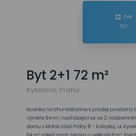
TYP
Byt
Byt 2+1 72 m²
Kyselova, Praha
Novinka na trhu! Nabízíme k prodeji prostorný b
výměře 64 m², nacházející se ve 2. nadzemní
domu v klidné části Prahy 8 – Kobylisy, ul. Kys
64 m² náleží navíc terasa o velikosti 8 m², kte