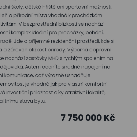
dní školy, dětská hřiště ani sportovní možnosti.
zeleň a přírodní místa vhodná k procházkám
vitám. V bezprostřední blízkosti se nachází
 lesní komplex ideální pro procházky, běhání,
přírodě. Jde o příjemné rezidenční prostředí, kde si
a a zároveň blízkost přírody. Výborná dopravní
i se nachází zastávky MHD s rychlým spojením na
udějovická. Autem oceníte snadné napojení na
avní komunikace, což výrazně usnadňuje
emovitost je vhodná jak pro vlastní komfortní
 investiční příležitost díky atraktivní lokalitě,
litnímu stavu bytu.
7 750 000 Kč