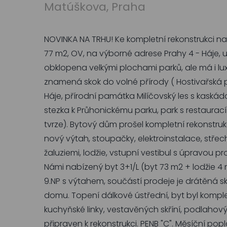
Matúškova, Praha
NOVINKA NA TRHU! Ke kompletní rekonstrukci na
77 m2, OV, na výborné adrese Prahy 4 - Háje, ul
obklopena velkými plochami parků, ale má i lux
znamená skok do volné přírody ( Hostivařská
Háje, přírodní památka Milíčovský les s kaskádo
stezka k Průhonickému parku, park s restaurac
tvrze). Bytový dům prošel kompletní rekonstru
nový výtah, stoupačky, elektroinstalace, střec
žaluziemi, lodžie, vstupní vestibul s úpravou pr
Námi nabízený byt 3+1/L (byt 73 m2 + lodžie 4 m
9.NP s výtahem, součástí prodeje je drátěná sk
domu. Topení dálkové ústřední, byt byl komple
kuchyňské linky, vestavěných skříní, podlahovýc
připraven k rekonstrukci. PENB "C". Měsíční pop