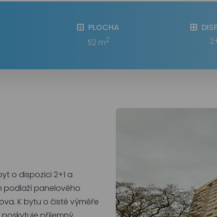
PLOCHA
DIS
2
2
52 m
yt o dispozici 2+1 a
m podlaží panelového
elova. K bytu o čisté výměře
rá poskytuje příjemný