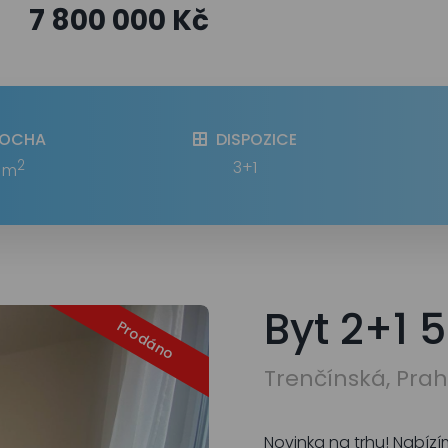
7 800 000 Kč
LOCHA
DISPOZICE
2
3+1
 m
Byt 2+1 
Prodáno
Trenčínská, Pra
Novinka na trhu! Nabíz