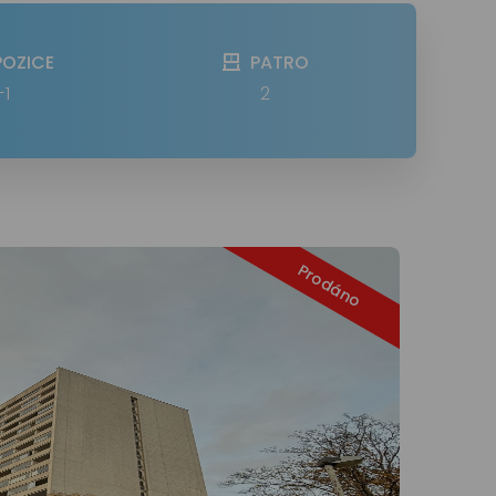
POZICE
PATRO
+1
2
Prodáno