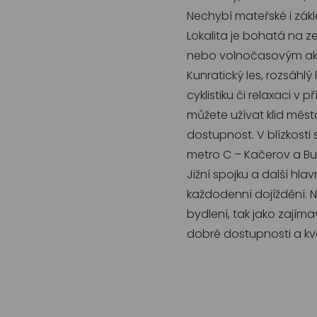
Nechybí mateřské i zákla
Lokalita je bohatá na 
nebo volnočasovým akti
Kunratický les, rozsáhlý
cyklistiku či relaxaci v 
můžete užívat klid měst
dostupnost. V blízkost
metro C – Kačerov a B
Jižní spojku a další hl
každodenní dojíždění. N
bydlení, tak jako zajímavá
dobré dostupnosti a kva