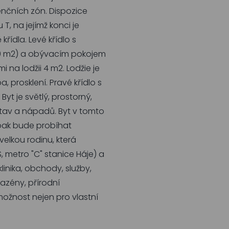
enčních zón. Dispozice
T, na jejímž konci je
řídla. Levé křídlo s
(10 m2) a obývacím pokojem
 na lodžii 4 m2. Lodžie je
 prosklení. Pravé křídlo s
yt je světlý, prostorný,
stav a nápadů. Byt v tomto
 pak bude probíhat
velkou rodinu, která
, metro "C" stanice Háje) a
linika, obchody, služby,
 bazény, přírodní
 možnost nejen pro vlastní