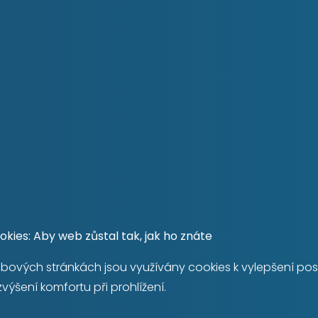
je určen k rekonstrukci dle
lizaci vlastního designu,
chyni a dvě obytné
ou komoru uvnitř bytu.
byt dispozičně upravit i
potenciál – ideální např.
amerovým systémem, se 3
lidné lokalitě Prahy 8 –
á je vzdálená jen cca 4
hodlně dostupné do 10–15
kerou občanskou
), restaurace, kavárny,
kies: Aby web zůstal tak, jak ho znáte
ika Ládví, řada praktických
bových stránkách jsou využívány cookies k vylepšení po
přítomnost několika
zvýšení komfortu při prohlížení.
i, stejně jako dětská
K odpočinku i aktivnímu