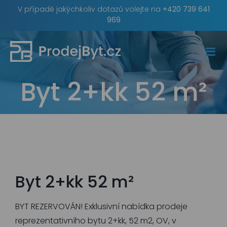
Skip
V případě jakýchkoliv dotazů volejte na
+420 739 641
to
969
content
Byt 2+kk 52 m²
Byt 2+kk 52 m²
BYT REZERVOVÁN! Exklusivní nabídka prodeje
reprezentativního bytu 2+kk, 52 m2, OV, v