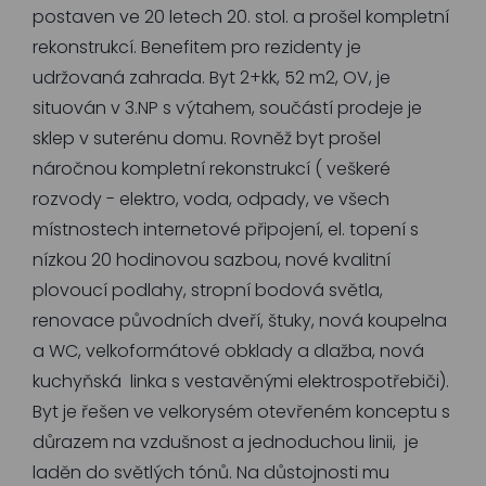
postaven ve 20 letech 20. stol. a prošel kompletní
rekonstrukcí. Benefitem pro rezidenty je
udržovaná zahrada. Byt 2+kk, 52 m2, OV, je
situován v 3.NP s výtahem, součástí prodeje je
sklep v suterénu domu. Rovněž byt prošel
náročnou kompletní rekonstrukcí ( veškeré
rozvody - elektro, voda, odpady, ve všech
místnostech internetové připojení, el. topení s
nízkou 20 hodinovou sazbou, nové kvalitní
plovoucí podlahy, stropní bodová světla,
renovace původních dveří, štuky, nová koupelna
a WC, velkoformátové obklady a dlažba, nová
kuchyňská linka s vestavěnými elektrospotřebiči).
Byt je řešen ve velkorysém otevřeném konceptu s
důrazem na vzdušnost a jednoduchou linii, je
laděn do světlých tónů. Na důstojnosti mu