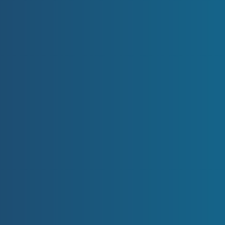
2+kk
PATRO
3