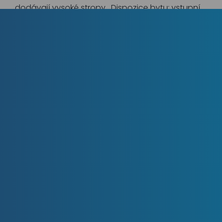
dodávají vysoké stropy. Dispozice bytu: vstupní
hala (10,39 m2) s velkorysým prostorem pro
vestavěnou šatnu, na konci je malá uzavíratelná
komůrka s větráním, vedle WC (1,20 m2). Z haly je
vstup do pokoje (18,02 m2) se zónou obývací,
jídelní a kuchyňským koutem, byla zde
instalována ve dvou řadách naproti sobě nová
kuchyňská linka s veškerými vestavěnými
elektrospotřebiči (vysoká lednice s mrazničkou, el.
indukční deska na vaření s troubou, myčka,
digestoř, dřez s baterií, podsvícení linky). Ta
disponuje s dostatečnou pracovní plochou a
výsuvnými úložnými kontejnery a skříňkami.
Vpravo za kuchyňským koutem je vstup do
koupelny (2,95 m2) s vanou a zasunovací
zástěnou, skříňka s umyvadlem a zrcadlem,