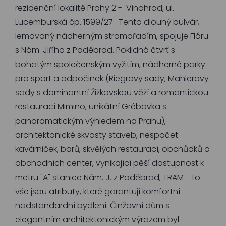
rezidenční lokalitě Prahy 2 - Vinohrad, ul.
Lucemburská čp. 1599/27. Tento dlouhý bulvár,
lemovaný nádherným stromořadím, spojuje Flóru
s Nám. Jiřího z Poděbrad. Poklidná čtvrť s
bohatým společenským vyžitím, nádherné parky
pro sport a odpočinek (Riegrovy sady, Mahlerovy
sady s dominantní Žižkovskou věží a romantickou
restaurací Mimino, unikátní Grébovka s
panoramatickým výhledem na Prahu),
architektonické skvosty staveb, nespočet
kavárniček, barů, skvělých restaurací, obchůdků a
obchodních center, vynikající pěší dostupnost k
metru "A" stanice Nám. J. z Poděbrad, TRAM - to
vše jsou atributy, které garantují komfortní
nadstandardní bydlení. Činžovní dům s
elegantním architektonickým výrazem byl