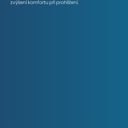
zvýšení komfortu při prohlížení.
POZEMEK
2
m
PLOCHA
2
52 m
DISPOZICE