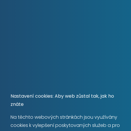
příprava pro pračku, nad sníženým stropem
bojler na ohřev vody. Obývací pokoj je průchozí
do ložnice (19,46 m2), kde je místo i pro pracovnu.
Obě místnosti mají trojdílná okna s žaluziemi a
západním výhledem do klidné ulice se
stromořadím. Byt je vkusný, elegantní, vše na
sebe harmonicky navazuje. Byt je kromě vlastního
komfortního bydlení i vynikající investiční
příležitostí pro další pronájem vzhledem k luxusní
lokalitě. Nemovitost je možné rezervovat pouze
písemným podpisem rezervační smlouvy.
Nastavení cookies: Aby web zůstal tak, jak ho
8 500 000 Kč
znáte
Na těchto webových stránkách jsou využívány
cookies k vylepšení poskytovaných služeb a pro