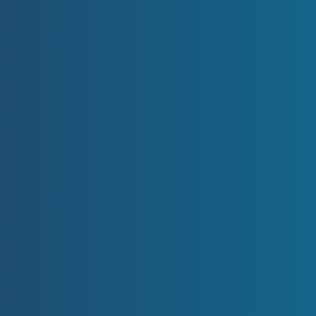
Máte zájem o
prodej
nemovitosti?
Chci prodat
RYCHLÝ KONTAKT