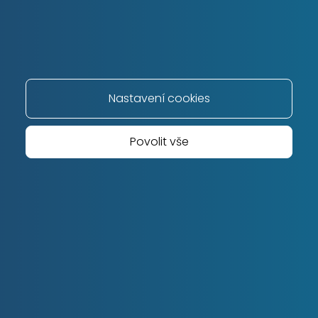
+420 739 641 969
info@prodejbyt.cz
Krkonošská 1607/10
120 00 Praha 2 – Vinohrady
Nastavení cookies
Povolit vše
NAVIGACE
Domů
Reality
Proč si vybrat nás?
Reference
Blog
Kontakt
Odhad ceny nemovitosti