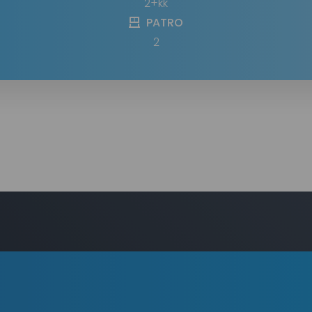
2+kk
PATRO
2
i?