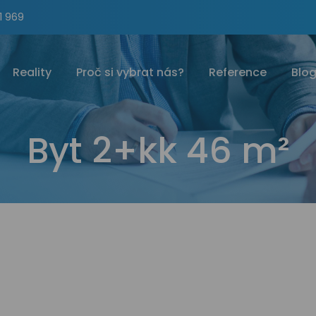
1 969
Reality
Proč si vybrat nás?
Reference
Blo
Byt 2+kk 46 m²