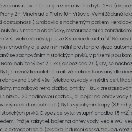
ě zrekonstruovaného reprezentativního bytu 2+kk (dispoz
ahy 2 - Vinohrad a Prahy 10 - Vršovic. Velmi žádaná loka
ěší dostupnosti ( Gröbovka s nádherným parkem, Heroldo
íž bulváru s mnoha obchůdky, restauracemi se zahrádkami,
m Vršovické náměstí, pouze 3 stanice k metru "A" Náměstí 
vými chodníky a je zde minimální prostor pro vjezd automob
ný se zachováním historických prvků, v přízemí jsou kom
ámi nabízený byt 2 + kk ( dispozičně 2+1), OV, se nachází v
 Byt je rovněž kompletně a citlivě zrekonstruovaný dle d
bnoveno úplně vše (elektrorozvody v mědi s certifikací,
lahy, mozaiková retro dlažba, omítky - štuk, zrestaurován
ní s nízkou 20 hodinovou sazbou, el. bojler na ohřev vo
vanými elektrospotřebiči). Byt s vysokými stropy (3,5 m)
orických prvků. Dispozice bytu: vstupní chodba (5 m2) s 
m, jímž je zakryt el. bojler na ohřev vody, vedle WC. V
lektrospotřebiči (pračka, indukční deska, trouba, dřez s 