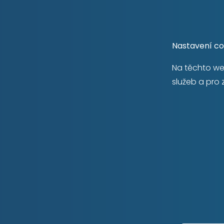
Nastavení coo
Na těchto we
RYCHLÝ KONTAKT
služeb a pro 
+420 739 641 969
info@prodejbyt.cz
Krkonošská 1607/10
120 00 Praha 2 – Vinohrady