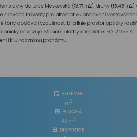
en s okny do ulice Moskevská (18,71 m2), druhý (15,45 m2)
ě dřevěné traverzy pro alternativu obnovení vestavěného 
é tóny dodávají vzdušnost, bílá linie prostor opticky rozš
onicky navazuje. Měsíční platby komplet i s FO 2 955 Kč + 
í i k lukrativnímu pronájmu.
POZEMEK
2
m
PLOCHA
2
46 m
DISPOZICE