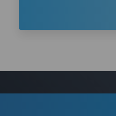
Máte zájem o
prodej nemovitost