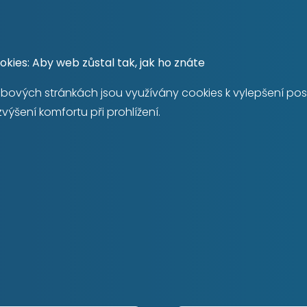
kies: Aby web zůstal tak, jak ho znáte
bových stránkách jsou využívány cookies k vylepšení po
NAVIGACE
zvýšení komfortu při prohlížení.
Domů
Reality
Proč si vybrat nás?
Reference
Blog
Kontakt
Odhad ceny nemovitosti
FAQ