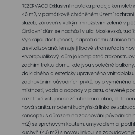
REZERVACE! Exklusivní nabídka prodeje kompletn
46 m2, v památkově chráněném území rozhraní Pr
služeb, zároveň s velkým množstvím zeleně v p
Činžovní dům se nachází v ulici Moskevská, tud
Vynikající dostupnost, naproti domu stanice tra
zrevitalizovaná, lemuje ji lipové stromořadí s no
Prvorepublikový dům je kompletně zrekonstruova
zadním traktu domu, kde jsou společné balkony. N
do klidného a esteticky upraveného vnitrobloku.
zachováním původních prvků, bylo vyměněno a o
místností, voda a odpady v plastu, dřevěné pod
kazetové vstupní se zárubněmi a okna, el. tope
nová sanita, moderní kuchyňská linka se zabudo
konceptu s důrazem na zachování původních hist
m2) se sprchovým koutem, umyvadlem a podhlede
kuchyň (4,6 m2) s novou linkou se zabudovanými e