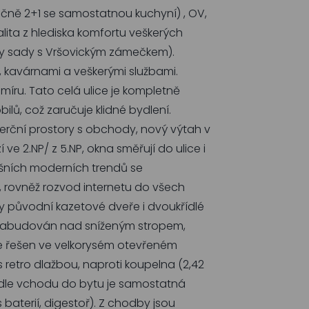
ičně 2+1 se samostatnou kuchyní) , OV,
lita z hlediska komfortu veškerých
vy sady s Vršovickým zámečkem).
 kavárnami a veškerými službami.
míru. Tato celá ulice je kompletně
ilů, což zaručuje klidné bydlení.
erční prostory s obchody, nový výtah v
e 2.NP/ z 5.NP, okna směřují do ulice i
nešních moderních trendů se
 rovněž rozvod internetu do všech
y původní kazetové dveře i dvoukřídlé
dy zabudován nad sníženým stropem,
 je řešen ve velkorysém otevřeném
retro dlažbou, naproti koupelna (2,42
edle vchodu do bytu je samostatná
baterií, digestoř). Z chodby jsou