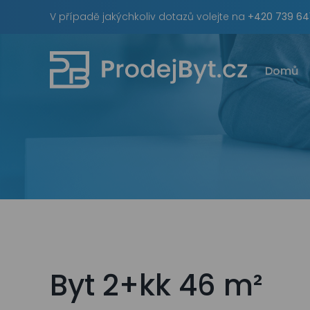
Skip
V případě jakýchkoliv dotazů volejte na
+420 739 64
to
content
Domů
Byt 2+kk 46 m²