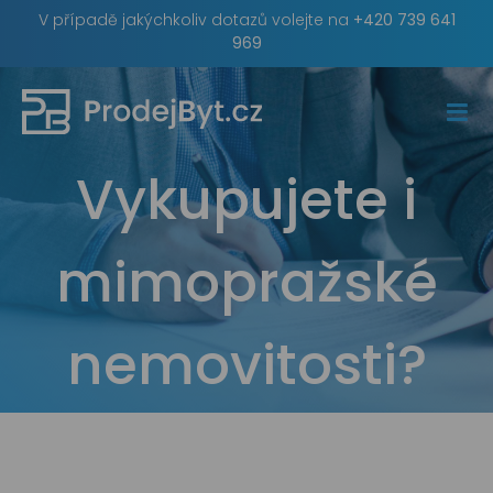
Skip
V případě jakýchkoliv dotazů volejte na
+420 739 641
to
969
content
Vykupujete i
mimopražské
nemovitosti?