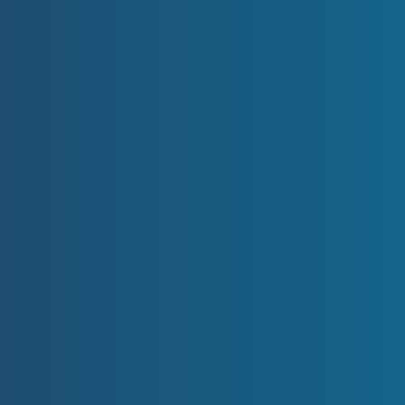
+420 739 641 969
info@prodejbyt.cz
Krkonošská 1607/10
120 00 Praha 2 – Vinohrady
NAVIGACE
Domů
Reality
Proč si vybrat nás?
Reference
Blog
Kontakt
Odhad ceny nemovitosti