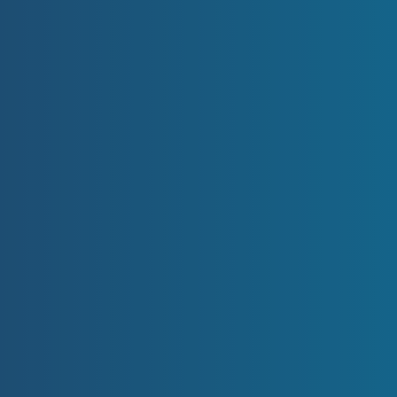
RYCHLÝ KONTAKT
+420 739 641 969
info@prodejbyt.cz
Krkonošská 1607/10
120 00 Praha 2 – Vinohrady
NAVIGACE
Domů
Reality
Proč si vybrat nás?
Reference