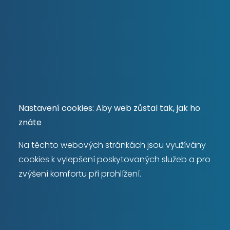
Máte zájem o
prodej
Nastavení cookies: Aby web zůstal tak, jak ho
nemovitosti?
znáte
Na těchto webových stránkách jsou využívány
cookies k vylepšení poskytovaných služeb a pro
Chci prodat
zvýšení komfortu při prohlížení.